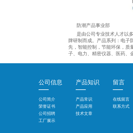
防潮产品事业部
是由公司专业技术人才以
牌研制而成。产品系列：电子
先，智能控制，节能环保，质
子、电力、精密仪器、医药、
柜
灯珠防潮柜
快速低湿防潮柜
密码防潮柜
PCB防潮柜
电热鼓风防潮柜
干燥
公司信息
产品知识
留言
公司简介
产品常识
在线留言
荣誉证书
产品应用
联系方式
公司招聘
技术文章
工厂展示