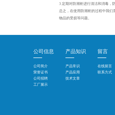
3.定期对防潮柜进行清洁和消毒，
总之，在使用防潮柜的过程中我们
物品的受损等问题。
柜
工业防潮柜
灯珠防潮柜
快速低湿防潮柜
密码防潮柜
PCB防潮柜
电热鼓风
公司信息
产品知识
留言
公司简介
产品常识
在线留言
荣誉证书
产品应用
联系方式
公司招聘
技术文章
工厂展示